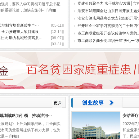
党建引领聚合力 实干赋能促发展│市总
他强调，要深入学习贯彻习近平总书记
的重要论述，加快实施创···
[详细]
淮安市沭阳商会赴山东日照开展主题
淮安市酒店用品商会党支部组织开展“
地制宜培育新质生产···
[05-11]]
经开区企业家学习贯彻党的二十届四
 全力推进重大项目建设
[12-14]]
市工商联党组召开会议传达学习党的
大 助力县域经济高质···
[09-07]]
市工商联各商会党组织开展“庆七一”
[03-31]]
规划战略为引领 推动淮河···
安洁医疗
发展规划》上升为国家战略，并全面实
2022
城市高质量发展提供了有力支撑，也为
和企业家
···
[详细]
干、民企敢