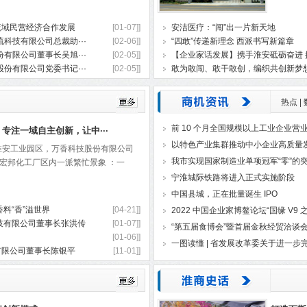
流域民营经济合作发展
[01-07]]
安洁医疗：“闯”出一片新天地
科技有限公司总裁助···
[02-06]]
“四敢”传递新理念 西派书写新篇章
有限公司董事长吴旭···
[02-05]]
【企业家话发展】携手淮安砥砺奋进 
份有限公司党委书记···
[02-05]]
敢为敢闯、敢干敢创，编织共创新梦
热点
|
前 10 个月全国规模以上工业企业营业收
专注一域自主创新，让中···
以特色产业集群推动中小企业高质量
淮安工业园区，万香科技股份有限公司
我市实现国家制造业单项冠军“零”的
）宏邦化工厂区内一派繁忙景象 ：一
宁淮城际铁路将进入正式实施阶段
中国县城，正在批量诞生 IPO
料“香”溢世界
[04-21]]
2022 中国企业家博鳌论坛“国缘 V9 
技有限公司董事长张洪传
[01-07]]
“第五届食博会”暨首届金秋经贸洽谈
[01-06]]
一图读懂 | 省发展改革委关于进一步完
有限公司董事长陈银平
[11-01]]