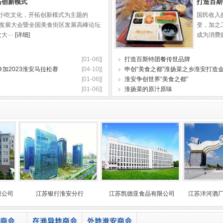
拓创新模式
打造百斯
弘扬小吃文化，开拓创新模式为主题的
国民收入
产业发展大会暨全国美食街区发展高峰论坛
变，加之
···
[详细]
成为消费的
[01-06]]
打造百斯特团餐传世品牌
加2023淮安马拉松赛
[04-10]]
申创“美食之都”淮扬菜之乡淮安打造
[01-06]]
淮安争创世界“美食之都”
[01-06]]
淮扬菜的原汁原味
江苏银行淮安分行
江苏凯德亚食品有限公司
江苏洋河酒厂股份