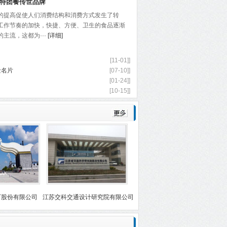
特团餐传世品牌
的提高促使人们消费结构和消费方式发生了转
工作节奏的加快，快捷、方便、卫生的食品逐渐
主流，这都为···
[详细]
[11-01]]
金名片
[07-10]]
[01-24]]
[10-15]]
有限公司
江苏交科交通设计研究院有限公司
浦发银行淮安分行
淮安安洁