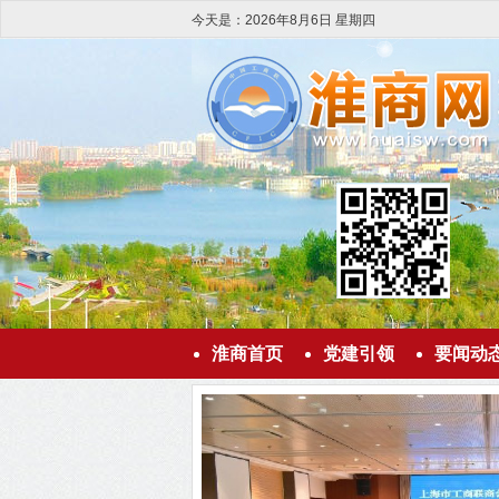
今天是：
2026
年
8
月
6
日
星期四
淮商首页
党建引领
要闻动