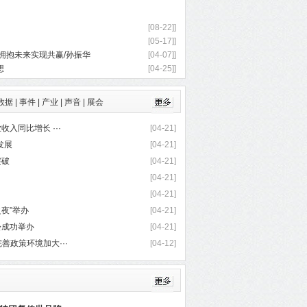
[08-22]]
[05-17]]
拥抱未来实现共赢/孙振华
[04-07]]
想
[04-25]]
数据
|
事件
|
产业
|
声音
|
展会
入同比增长 ···
[04-21]
发展
[04-21]
突破
[04-21]
[04-21]
[04-21]
之夜”举办
[04-21]
会成功举办
[04-21]
善政策环境加大···
[04-12]