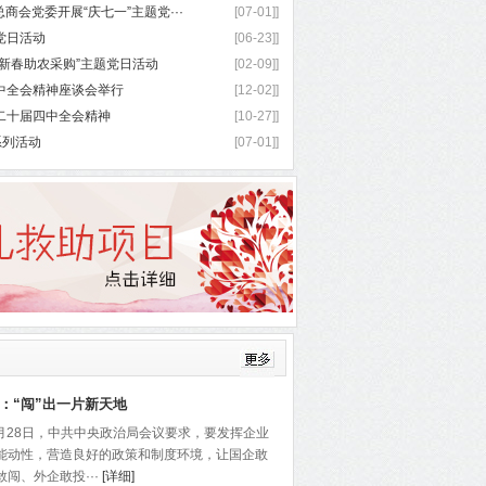
商会党委开展“庆七一”主题党···
[07-01]]
党日活动
[06-23]]
新春助农采购”主题党日活动
[02-09]]
中全会精神座谈会举行
[12-02]]
二十届四中全会精神
[10-27]]
系列活动
[07-01]]
：“闯”出一片新天地
年7月28日，中共中央政治局会议要求，要发挥企业
能动性，营造良好的政策和制度环境，让国企敢
闯、外企敢投···
[详细]