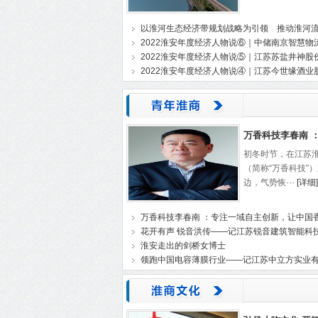
以淮河生态经济带规划战略为引领 推动淮河
2022淮安年度经济人物说⑥｜中储南京智慧物流
2022淮安年度经济人物说⑤｜江苏苏盐井神股份
2022淮安年度经济人物说④｜江苏今世缘酒业股
万香科技李春南 ：
初冬时节，在江苏
（简称“万香科技”
边，气势恢···
[详细]
万香科技李春南 ：专注一域自主创新，让中国香
花开有声 锐音洪传——记江苏锐音建筑智能科
淮安走出的剑桥女博士
领跑中国电容薄膜行业——记江苏中立方实业