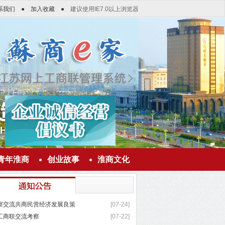
系我们
●
加入收藏
●
建议使用IE7.0以上浏览器
青年淮商
创业故事
淮商文化
察交流共商民营经济发展良策
[07-24]
工商联交流考察
[07-22]