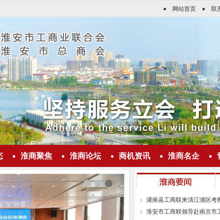
●
网站首页
●
联
态
淮商聚焦
淮商论坛
商机资讯
淮商名企
灌南县工商联来清江浦区考
淮安市工商联领导赴南京市