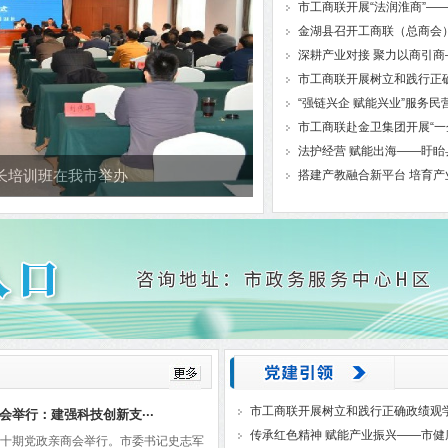
市工商联开展“法润淮商”——
金湖县召开工商联（总商会
深耕产业对接 聚力以商引商
市工商联开展树立和践行正确
“强链兴企 赋能兴业”服务民
市工商联赴金卫集团开展“一
法护经营 赋能出海——盱眙
长培训班在我市举办
搭建产教融合新平台 培育产
市工商联开展树立和践行正确政绩观
会举行：建强科技创新支···
传承红色精神 赋能产业振兴——市健康
三十期党政亲商会举行。市委书记史志军