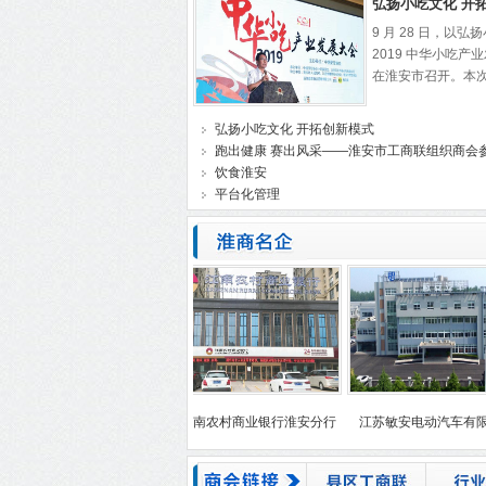
弘扬小吃文化 开
9 月 28 日，以
2019 中华小吃
在淮安市召开。本次大
弘扬小吃文化 开拓创新模式
跑出健康 赛出风采——淮安市工商联组织商会参
饮食淮安
平台化管理
利房地产开发有限公司
江南农村商业银行淮安分行
江苏敏安电动汽车有限公司