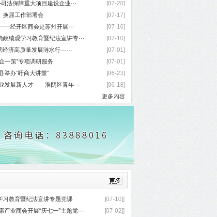
司法保障重大项目建设企业···
[07-20]
）换届工作部署会
[07-17]
——经开区商会赴苏州开展···
[07-16]
政绩观学习教育暨纪法宣讲专···
[07-10]
营经济高质量发展涟水行—···
[07-01]
企一策”专项调研服务
[07-01]
县举办“盱商大讲堂”
[06-23]
业发展新人才——淮阴区青年···
[06-18]
更多内容
学习教育暨纪法宣讲专题党课
[07-10]]
产业商会开展“庆七一”主题党···
[07-02]]