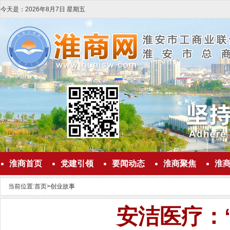
今天是：
2026
年
8
月
7
日
星期五
淮商首页
党建引领
要闻动态
淮商聚焦
淮
当前位置:
首页
>
创业故事
安洁医疗：