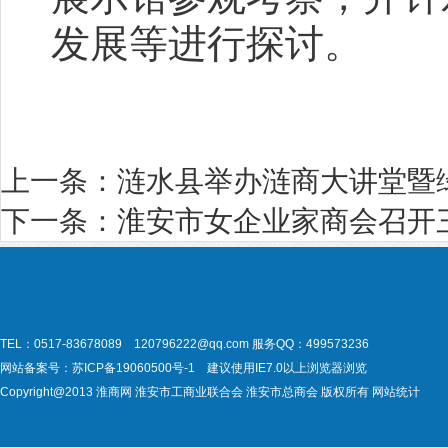
发展等进行探讨。
上一条：
涟水县举办涟商大讲堂暨
下一条：
淮安市女企业家商会召开
TEL：0517-83678089 120796222@qq.com
服务QQ：499573236
网站备案号：
苏ICP备19060500号-1
建议使用IE7.0以上浏览器浏览
Copyright@2013
淮商网
淮安市工商业联合会
淮安市总商会
版权所有
网站统计