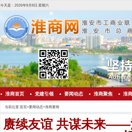
今天是：
2026
年
8
月
8
日
星期六
淮商首页
党建引领
要闻动态
淮商聚焦
淮
当前位置:
首页
>
要闻动态
>
淮商要闻
赓续友谊 共谋未来—