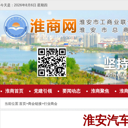
今天是：
2026
年
8
月
6
日
星期四
淮商首页
党建引领
要闻动态
淮商聚焦
淮
当前位置:
首页
>
商会链接
>
行业商会
淮安汽