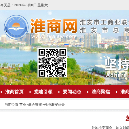
今天是：
2026
年
8
月
8
日
星期六
淮商首页
党建引领
要闻动态
淮商聚焦
淮
当前位置:
首页
>
商会链接
>
外地淮安商会
外地淮安商会 加入时间：2