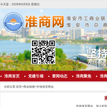
今天是：
2026
年
8
月
9
日
星期日
淮商首页
党建引领
要闻动态
淮商聚焦
淮
当前位置:
首页
>
商会链接
>
外地淮安商会
外地淮安商会 加入时间：2