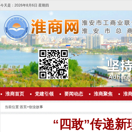
今天是：
2026
年
8
月
6
日
星期四
淮商首页
党建引领
要闻动态
淮商聚焦
淮
当前位置:
首页
>
创业故事
“四敢”传递新