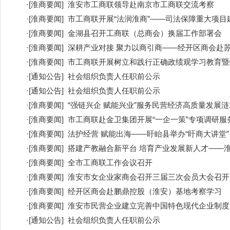
·
[
淮商要闻
]
淮安市工商联领导赴南京市工商联交流考察
·
[
淮商要闻
]
市工商联开展“法润淮商”——司法保障重大项目
·
[
淮商要闻
]
金湖县召开工商联（总商会）换届工作部署会
·
[
淮商要闻
]
深耕产业对接 聚力以商引商——经开区商会赴
·
[
淮商要闻
]
市工商联开展树立和践行正确政绩观学习教育暨
·
[
通知公告
]
社会组织负责人任职前公示
·
[
通知公告
]
社会组织负责人任职前公示
·
[
淮商要闻
]
“强链兴企 赋能兴业”服务民营经济高质量发展
·
[
淮商要闻
]
市工商联赴金卫集团开展“一企一策”专项调研服
·
[
淮商要闻
]
法护经营 赋能出海——盱眙县举办“盱商大讲堂”
·
[
淮商要闻
]
搭建产教融合新平台 培育产业发展新人才——淮
·
[
淮商要闻
]
全市工商联工作会议召开
·
[
淮商要闻
]
淮安市女企业家商会召开三届三次会员大会召开
·
[
淮商要闻
]
经开区商会赴鹏鼎控股（淮安）基地考察学习
·
[
淮商要闻
]
淮安市民营企业建立完善中国特色现代企业制度
·
[
通知公告
]
社会组织负责人任职前公示