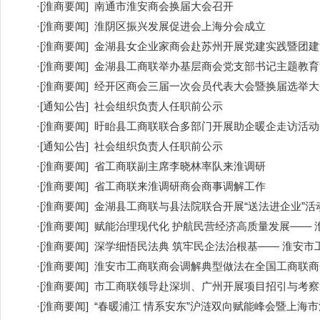
·
[
淮商要闻
]
南通市淮安商会换届大会召开
·
[
淮商要闻
]
淮阴区振兴发展促进会上海分会成立
·
[
淮商要闻
]
金湖县女企业家商会赴苏州开展党建实践暨团建
·
[
淮商要闻
]
金湖县工商联举办基层商会党支部书记主题教育
·
[
淮商要闻
]
经开区商会三届一次会员代表大会暨换届选举大
·
[
通知公告
]
社会组织负责人任职前公示
·
[
淮商要闻
]
盱眙县工商联联合多部门开展助企暖企走访活动
·
[
通知公告
]
社会组织负责人任职前公示
·
[
淮商要闻
]
省工商联副主席李晓林率队来淮调研
·
[
淮商要闻
]
省工商联来淮调研商会商事调解工作
·
[
淮商要闻
]
金湖县工商联与县法院联合开展“送法进企业”活
·
[
淮商要闻
]
赋能治理现代化 护航民营经济高质量发展—— 
·
[
淮商要闻
]
深学细悟民法典 筑牢民企法治根基—— 淮安市
·
[
淮商要闻
]
淮安市工商联商会调解典型做法在全国工商联商
·
[
淮商要闻
]
市工商联领导赴深圳、广州开展项目招引与考察
·
[
淮商要闻
]
“春暖浦江 情系安东”沪涟双向赋能峰会暨上海市