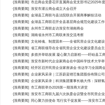
·
[
淮商要闻
]
市总商会党委召开直属商会党支部书记2025年
·
[
淮商要闻
]
淮安市灌云商会成立大会召开
·
[
淮商要闻
]
金湖县工商联与县法院联合开展商事解纷活动
·
[
淮商要闻
]
金湖县工商联召开全县基层商会规范化建设工作
·
[
淮商要闻
]
永州市工商联走访淮安市湖南商会
·
[
淮商要闻
]
湖南省永州市工商联来淮交流考察
·
[
淮商要闻
]
文化铸魂、制度固本——全省民营企业文化建设
·
[
淮商要闻
]
省工商联领导在全省民营企业文化建设委员会主
·
[
淮商要闻
]
多措并举助发展 凝心聚力启新程——盱眙县工
·
[
淮商要闻
]
淮安市新时代企业家商会在中国科学技术大学举
·
[
淮商要闻
]
经开区召开民营企业家座谈会 传达学习全国两
·
[
淮商要闻
]
企业家风采录｜江苏蔚蓝锂芯集团股份有限公司
·
[
淮商要闻
]
企业家风采录｜科润集团董事长杨大伟：深耕氢
·
[
淮商要闻
]
市工商联举办2026第一期淮商大讲堂
·
[
淮商要闻
]
淮安市工商联九届六次执委会议暨全市民营企业
·
[
淮商要闻
]
同心聚力担使命 笃行实干促发展——淮安市工商