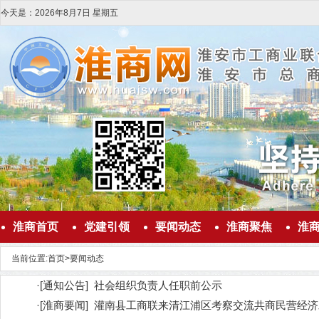
今天是：
2026
年
8
月
7
日
星期五
淮商首页
党建引领
要闻动态
淮商聚焦
淮
当前位置:
首页
>
要闻动态
·
[
通知公告
]
社会组织负责人任职前公示
·
[
淮商要闻
]
灌南县工商联来清江浦区考察交流共商民营经济