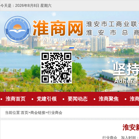
今天是：
2026
年
8
月
8
日
星期六
淮商首页
党建引领
要闻动态
淮商聚焦
淮
当前位置:
首页
>
商会链接
>
行业商会
淮安
行业商会 加入时间：20