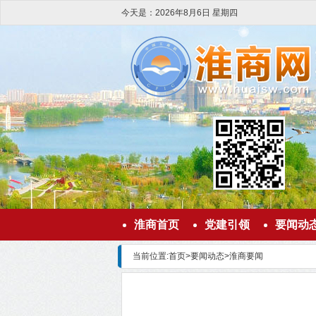
今天是：
2026
年
8
月
6
日
星期四
淮商首页
党建引领
要闻动
当前位置:
首页
>
要闻动态
>
淮商要闻