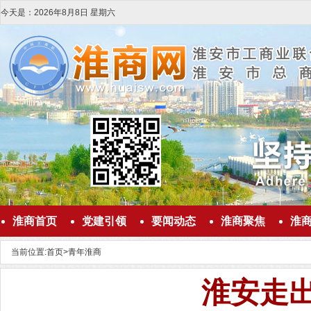
今天是：
2026
年
8
月
8
日
星期六
淮商首页
党建引领
要闻动态
淮商聚焦
淮
当前位置:
首页
>
青年淮商
淮安走