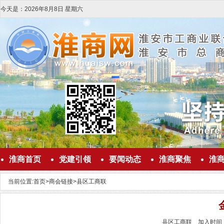
今天是：
2026
年
8
月
8
日
星期六
淮商首页
党建引领
要闻动态
淮商聚焦
淮
当前位置:
首页
>
商会链接
>
县区工商联
县区工商联 加入时间：20