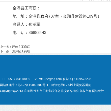
金湖县工商联：
地 址：金湖县政府737室（金湖县建设路109号）
联系人：郑孝军
电 话：86883443
上一条：
盱眙县工商联
下一条：
洪泽区工商联
TEL：0517-83678089 120796222@qq.com
服务QQ：499573236
网站备案号：
苏ICP备19060500号-1
建议使用IE7.0以上浏览器浏览
Copyright@2013
淮商网
淮安市工商业联合会
淮安市总商会
版权所有
网站统计