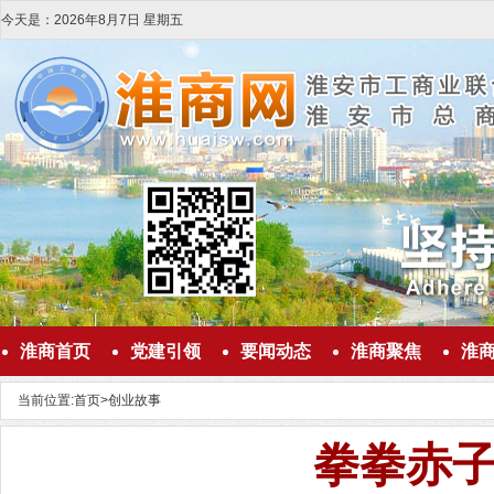
今天是：
2026
年
8
月
7
日
星期五
淮商首页
党建引领
要闻动态
淮商聚焦
淮
当前位置:
首页
>
创业故事
拳拳赤子