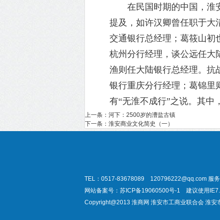
在民国时期的中国，淮安
提及，如许汉卿曾任职于大
交通银行总经理；葛筱山初
杭州分行经理，谈公远任大
渔则任大陆银行总经理。抗
银行重庆分行经理；葛锦里
有
“无淮不成行”之说。其中
上一条：
河下：2500岁的漕盐古镇
下一条：
淮安商业文化简史（一）
TEL：0517-83678089 120796222@qq.com
服务
网站备案号：
苏ICP备19060500号-1
建议使用IE
Copyright@2013
淮商网
淮安市工商业联合会
淮安