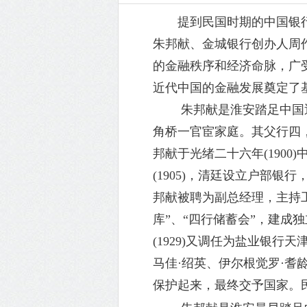
提
到民国时期的中国银
朱邦献、金城银行创办人周
的金融秩序和经济命脉，广
近代中国的金融发展奠定了
朱邦献是淮安踏足中国
角桥一官宦家庭。其父行四
邦献于光绪二十六年(190
(1905)，清廷设立户部银
邦献被聘为副总经理，主持
库”、“四行储蓄会”，建成
(1929)又调任为盐业银
马佳·绍英、伊尔根觉罗·耆
保护起来，最终交予国家。民国