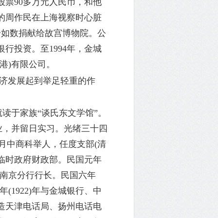
票90多万元人民币，和他
岁的周作民在上海视察时心脏
0册如数捐献给故宫博物院。公
行投资。至1994年，金城
港)有限公司。
济发展起到举足轻重的作
就读于家族“谈氏东文学馆”。
专业，并留日实习。光绪三十四
8月中商科举人，任度支部(清
国临时政府财政部。民国元年
银行南京分行行长。民国六年
(1922)年与金城银行、中
造天津电话局、扬州电话电