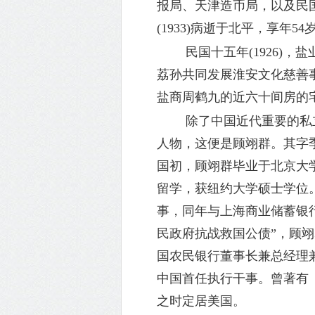
报局、天津造币局，以及民
(1933)病逝于北平，享年54
民国十五年
(1926
荔孙共同发展淮安文化慈善
盐商周鹤九的近六十间房的
除了中国近代重要的私立
人物，这便是顾翊群。其字
国初，顾翊群毕业于北京大学
留学，获纽约大学硕士学位。
事，同年与上海商业储蓄银
民政府抗战救国公债”，顾
国农民银行董事长兼总经理兼
中国首任执行干事。曾著有
之时定居美国。