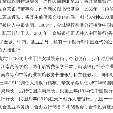
任全国政协特邀委员。周作民回到北京后，将其全部银行股
合营银行董事会，作为新民图书馆基金。1955年，71
家属遵嘱，将其生前所藏文物1407件、图书374种530
被纳入中银集团。1989年，金城银行香港分行接受中国银
，职工超过千人。2001年，金城银行正式并入中国银行(香
金城、中南、盐业之外，还有一个银行对中国近代的经
的大陆银行。
绪六年
(1880)出生于淮安城院东街，今宅仍存。少年时期
取南京江南高等学馆，两年后官费留学日本，就读银行经济
南京江南高等和中等商业学馆教务长兼银行科主任教习。同年
三年(1911)调任大清银行稽核。辛亥革命后任职中华民
计算局局长，后转任国库局局长。民国三年(1914)任中国
银行行长。民国八年(1919)在天津创办大陆银行。民国十一年
联合营业事务所，合办四行储备库和储蓄会，合作投资建