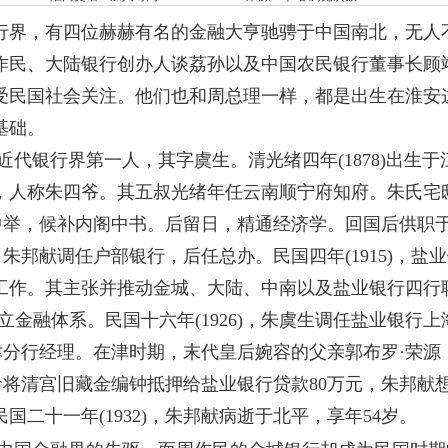
行界，有四位赫赫有名的金融大亨驰骋于中国南北，无人
作民、大陆银行创办人谈荔孙以及中国农民银行董事长顾
受民国社会关注。他们也和周总理一样，都是出生在淮安
基础。
近代银行界第一人，其字虞生。清光绪四年
(1878)出
，人称朱四爷。其五叔光绪年任云南顺宁府知府。朱氏宅
0)中举，候补内阁中书。后留日，精通经济学。回国后供职
行，朱邦献调任户部银行，后任总办。民国四年(1915)，
工作。其主张并推动金城、大陆、中南以及盐业银行四行
独立金融体系。民国十六年(1926)，朱虞生调任盐业银行
行天津分行经理。在津时期，末代皇后婉容的父亲郭布罗·荣
龄将清宫旧藏金编钟抵押给盐业银行贷款80万元，朱邦献
二十一年(1932)，朱邦献病逝于北平，享年54岁。