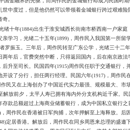
国金融界的先驱，而周作民的金城银行却成为民国时期
乱世中度过，但是他仍然可以带领着金城银行跨过艰难险
传奇。
光绪十年
(1884)出生于淮安城西长街南市桥西南一户家
亲学习，光绪二十五年(1899)，周作民入我国第一所留
者罗振玉。三年后，周作民转至广东公学，光绪三十二年(1
日两年后，官费突然中断，只得返回国内，后在南京政法
后升至司长。民国四年(1915)周作民任职于交通银行
开设了分行，担任两行经理。民国六年(1917)，周作
9)周作民又在上海创办了中国近代实力最强、规模最大、市
。至解放前夕，太平人寿已拥有海内外分支机构近千家。民国二
年存款总额超过上海商业储蓄银行，成为中国私立银行之
41)，周作民在香港被日军拘捕，次年押解至上海释放。
948)定居香港。解放后，周作民在同乡周恩来总理的盛邀