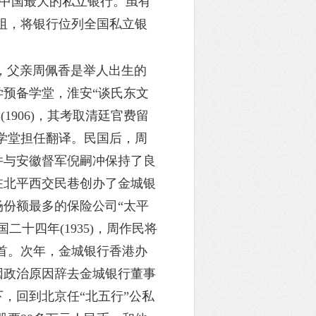
中国最大的私立银行。虽有
阻，将银行位列全国私立银
庭，父亲周佩香是举人出生的
学预备学堂，淮安“谈氏东文
906)，其考取清廷官费留
学堂担任翻译。民国后，周
，并与安徽督军倪嗣冲保持了良
民在北平西交民巷创办了金城银
场份额最多的保险公司“太平
十四年(1935)，周作民将
首。次年，金城银行香港办
后因政治原因辞去金城银行董事
下，回到北京任“北五行”公私