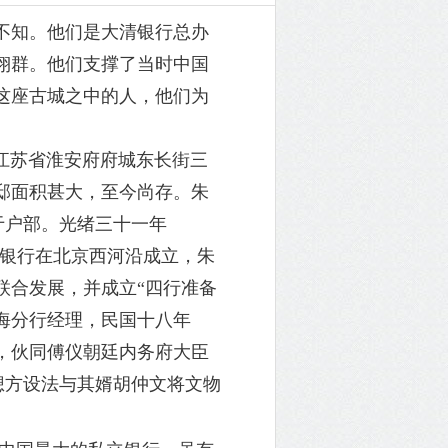
不知。他们是大清银行总办
翊群。他们支撑了当时中国
这座古城之中的人，他们为
生于江苏省淮安府府城东长街三
邸面积甚大，至今尚存。朱
于户部。光绪三十一年
盐业银行在北京西河沿成立，朱
联合发展，并成立“四行准备
上海分行经理，民国十八年
源，伙同傅仪朝廷内务府大臣
想方设法与其婿胡仲文将文物