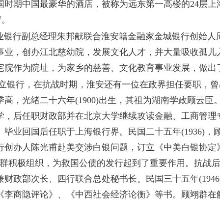
国时期中国最豪华的酒店，被称为远东第一高楼的24层上
岁。
)，盐业银行副总经理朱邦献联合淮安籍金融家金城银行创始
事业，创办江北慈幼院，发展文化人才，并大量吸收孤儿
宅院作为院址，为家乡的慈善、文化教育事业发展，做出
银行，在抗战时期，淮安还有一位在政界担任要职，曾
季高，光绪二十六年
(1900)出生，其祖为湖南学政顾云
，后任职财政部并在北京大学继续攻读金融、工商管理专业
毕业回国后任职于上海银行界。民国二十五年(1936)
行创办人陈光甫赴美交涉白银问题，订立《中美白银协定
翊群积极组织，为救国公债的发行起到了重要作用。抗战
财政部次长、四行联合总处秘书长。民国三十五年(194
《李商隐评论》、《中西社会经济论衡》等书。顾翊群在