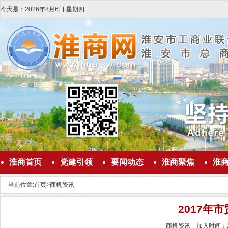
今天是：
2026
年
8
月
6
日
星期四
淮商首页
党建引领
要闻动态
淮商聚焦
淮
当前位置:
首页
>
商机资讯
2017年
商机资讯 加入时间：201